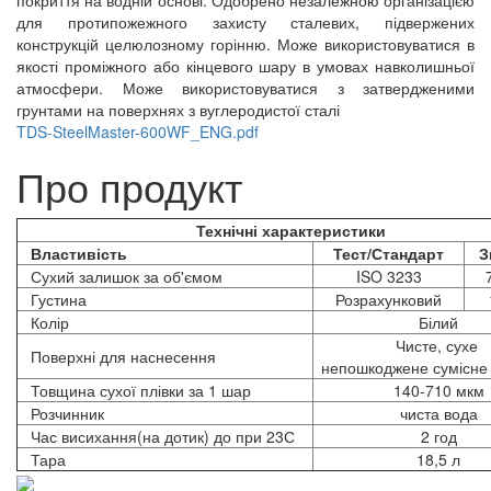
для протипожежного захисту сталевих, підвержених
конструкцій целюлозному горінню. Може використовуватися в
якості проміжного або кінцевого шару в умовах навколишньої
атмосфери. Може використовуватися з затвердженими
грунтами на поверхнях з вуглеродистої сталі
TDS-SteelMaster-600WF_ENG.pdf
Про продукт
Технічні характеристики
Властивість
Тест/Стандарт
З
Сухий залишок за об'ємом
ISO 3233
Густина
Розрахунковий
Колір
Білий
Чисте, сухе
Поверхні для наснесення
непошкоджене сумісне 
Товщина сухої плівки за 1 шар
140-710 мкм
Розчинник
чиста вода
Час висихання(на дотик) до при 23С
2 год
Тара
18,5 л