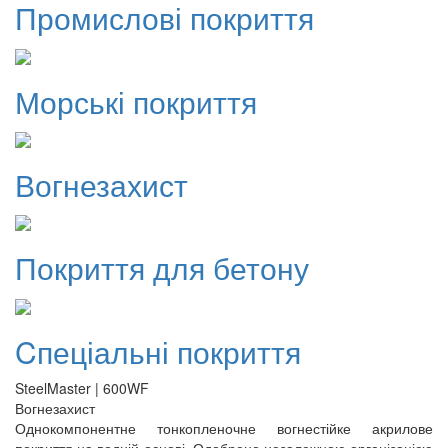
Промислові покриття
Морські покриття
Вогнезахист
Покриття для бетону
Cпеціальні покриття
SteelMaster
| 600WF
Вогнезахист
Однокомпонентне тонкопленочне вогнестійке акрилове
покриття на водній основі. Одобрено незалежною організацією