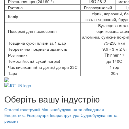
Рівень глянцю (GU 60 °)
ISO 2813
матов
Густина
Розрахунковий
1,
сірий, червоний, б
Колір
світло-червоний, бруд
Вуглецева сталь
Поверхні для наснесення
оцинкована сталь
алюміній, сумісне покри
Товщина сухої плівки за 1 шар
75-250 мкм
Теоретична покривна здатність
9,9 - 3 м 2 /л
Розчинник
Thinner 17
Темостійкість( сухий нагрів)
до 140С
Час висихання(на дотик) до при 23С
1 год
Тара
20л
Оберіть вашу індустрію
Сталеві конструкції
Машинобудування та обладнная
Енергетика
Резервуари
Інфраструктура
Cуднобудування та
ремонт