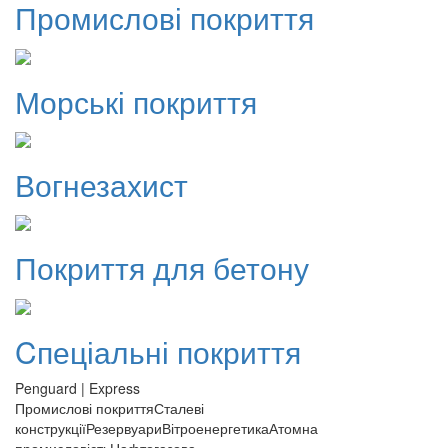
Промислові покриття
Морські покриття
Вогнезахист
Покриття для бетону
Cпеціальні покриття
Penguard
| Express
Промислові покриття
Сталеві
конструкції
Резервуари
Вітроенергетика
Атомна
промисловість
Нафтогазова