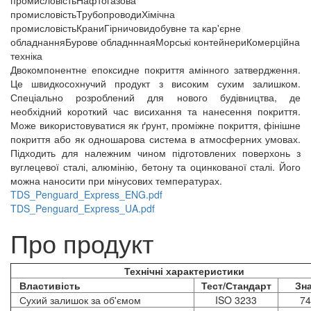
промисловість
Трубопроводи
Хімічна
промисловість
Крани
Гірничовидобувне та кар'єрне
обладнання
Бурове обладннная
Морські контейнери
Комерційна
техніка
Двокомпонентне епоксидне покриття амінного затвердження.
Це швидкосохнучий продукт з високим сухим залишком.
Спеціально розроблений для нового будівництва, де
необхідний короткий час висихання та нанесення покриття.
Може використовуватися як ґрунт, проміжне покриття, фінішне
покриття або як одношарова система в атмосферних умовах.
Підходить для належним чином підготовлених поверхонь з
вуглецевої сталі, алюмінію, бетону та оцинкованої сталі. Його
можна наносити при мінусових температурах.
TDS_Penguard_Express_ENG.pdf
TDS_Penguard_Express_UA.pdf
Про продукт
Технічні характеристики
Властивість
Тест/Стандарт
Зн
Сухий залишок за об'ємом
ISO 3233
74